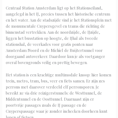
Centraal Station Amsterdam ligt op het Stationseiland,
aangelegd in het IJ, precies tussen het historische centrum
en het water. Aan de stadszijde vind je het Stationsplein met
de monumentale Cuypersgevel en trams die richting de
binnenstad vertrekken. Aan de noordzijde, de IJzijde,
liggen het busstation op hoogte, de IJhal als tweede
stationshal, de veerkades voor gratis ponten naar
Amsterdam Noord en de Michiel de Ruijtertunnel voor
doorgaand autoverkeer. Daardoor kun je als voetganger
overal bovengronds veilig en prettig bewegen.
Het station is een krachtige multimodale knoop: hier komen
trein, metro, tram, bus, veer en fiets samen. Er zijn zes
perrons met daarover verdeeld elf perronsporen. Je
bereikt ze via drie reizigerstunnels: de Westtunnel, de
Middentunnel en de Oosttunnel. Daarnaast zijn er
poortvrije passages zoals de IJ passage en de
Cuyperspassage waar je zonder inchecken doorheen kunt
lopen of fietsen.