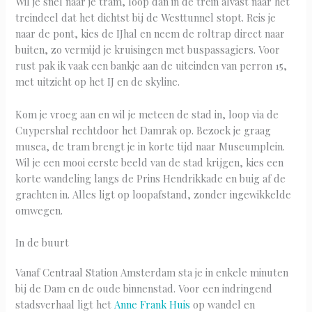
Wil je snel naar je tram, loop dan in de trein alvast naar het
treindeel dat het dichtst bij de Westtunnel stopt. Reis je
naar de pont, kies de IJhal en neem de roltrap direct naar
buiten, zo vermijd je kruisingen met buspassagiers. Voor
rust pak ik vaak een bankje aan de uiteinden van perron 15,
met uitzicht op het IJ en de skyline.
Kom je vroeg aan en wil je meteen de stad in, loop via de
Cuypershal rechtdoor het Damrak op. Bezoek je graag
musea, de tram brengt je in korte tijd naar Museumplein.
Wil je een mooi eerste beeld van de stad krijgen, kies een
korte wandeling langs de Prins Hendrikkade en buig af de
grachten in. Alles ligt op loopafstand, zonder ingewikkelde
omwegen.
In de buurt
Vanaf Centraal Station Amsterdam sta je in enkele minuten
bij de Dam en de oude binnenstad. Voor een indringend
stadsverhaal ligt het
Anne Frank Huis
op wandel en