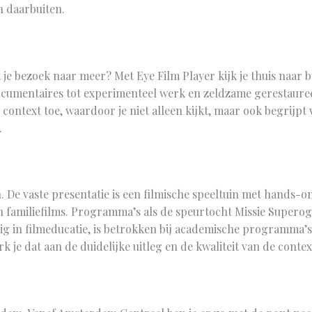
n daarbuiten.
je bezoek naar meer? Met Eye Film Player kijk je thuis naar bij
 documentaires tot experimenteel werk en zeldzame gerestaure
ntext toe, waardoor je niet alleen kijkt, maar ook begrijpt wa
.
 De vaste presentatie is een filmische speeltuin met hands-on 
n familiefilms. Programma’s als de speurtocht Missie Superog
vig in filmeducatie, is betrokken bij academische programma’s
rk je dat aan de duidelijke uitleg en de kwaliteit van de conte