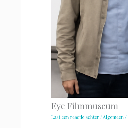
Eye Filmmuseum
Laat een reactie achter
/
Algemeen
/