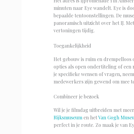
Het adres is IJpromenade 1 in Amste
minuten naar Eye wandelt. Eye is doo
bepaalde tentoonstellingen. De museu
panoramisch uitzicht over het IJ. Me
vertoningen tijdig.
Toegankelijkheid
Het gebouw is ruim en drempelloos opg
opties als open ondertiteling of een
je specifieke wensen of vragen, neem
medewerkers zijn gewend om mee te 
Combineer je bezoek
Wil je je filmdag uitbreiden met mee
Rijksmuseum
en het
Van Gogh Muse
perfect in je route. Zo maak je van 