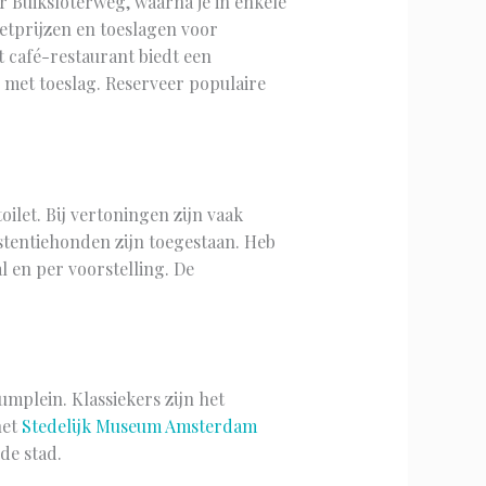
 Buiksloterweg, waarna je in enkele
ketprijzen en toeslagen voor
t café-restaurant biedt een
s met toeslag. Reserveer populaire
ilet. Bij vertoningen zijn vaak
istentiehonden zijn toegestaan. Heb
l en per voorstelling. De
mplein. Klassiekers zijn het
het
Stedelijk Museum Amsterdam
de stad.