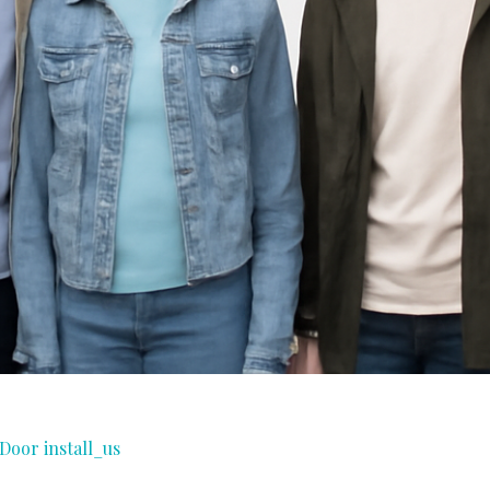
 Door
install_us