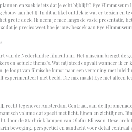
annen en zoek je iets dat je echt bijblijft? Eye Filmmuseum l
 gebouw aan het IJ. In dit artikel ontdek je wat er te zien en t
 het grote doek. Ik neem je mee langs de vaste presentatie, h
zodat je precies weet hoe je jouw bezoek aan Eye Filmmuseum
s
rt van de Nederlandse filmcultuur. Het museum brengt de ge
ers en actuele thema’s. Wat mij steeds opvalt wanneer ik er k
en. Je loopt van filmische kunst naar een vertoning met inleid
elf experimenteert met beeld. Die mix maakt Eye niet alleen 
 IJ, recht tegenover Amsterdam Centraal, aan de IJpromenad
ynamisch volume dat speelt met licht, lijnen en zichtlijnen. B
cht door de Starbrick lampen van Olafur Eliasson. Deze archit
rin beweging, perspectief en aandacht voor detail centraal s