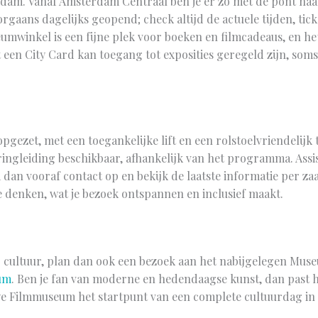
rdam. Vanaf Amsterdam Centraal ben je er zo met de pont naar
rgaans dagelijks geopend; check altijd de actuele tijden, tic
mwinkel is een fijne plek voor boeken en filmcadeaus, en he
t een City Card kan toegang tot exposities geregeld zijn, som
ezet, met een toegankelijke lift en een rolstoelvriendelijk to
 ringleiding beschikbaar, afhankelijk van het programma. Ass
 dan vooraf contact op en bekijk de laatste informatie per zaa
denken, wat je bezoek ontspannen en inclusief maakt.
r cultuur, plan dan ook een bezoek aan het nabijgelegen Museu
um
. Ben je fan van moderne en hedendaagse kunst, dan past 
Eye Filmmuseum het startpunt van een complete cultuurdag in 