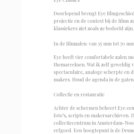
Doorlopend brengt Eye filmgeschiede
projectie en de context bij de films 
klassiekers ziet zoals ze bedoeld zijn.
In de filmzalen: van 35 mm tot 70 m
Eye heeft vier comfortabele zalen m
themareeksen. Wat ik zelf geweldig v
spectaculaire, analoge scherpte en d
makers. Houd de agenda in de gaten v
Collectie en restauratie
Achter de schermen beheert Eye een v
foto’s, scripts en makersarchieven. D
collectiecentrum in Amsterdam-Noor
erfgoed. Een hoogtepunt is de Desm