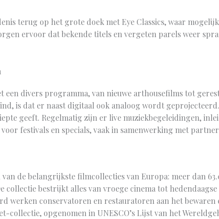
nis terug op het grote doek met Eye Classics, waar mogelijk 
zorgen ervoor dat bekende titels en vergeten parels weer spra
m
et een divers programma, van nieuwe arthousefilms tot geres
ind, is dat er naast digitaal ook analoog wordt geprojecteerd
iepte geeft. Regelmatig zijn er live muziekbegeleidingen, in
oor festivals en specials, vaak in samenwerking met partners
an de belangrijkste filmcollecties van Europa: meer dan 63.0
e collectie bestrijkt alles van vroege cinema tot hedendaagse
d werken conservatoren en restauratoren aan het bewaren e
et-collectie, opgenomen in UNESCO’s Lijst van het Wereldgeh