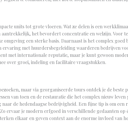
pacte units tot grote vloeren. Wat ze delen is een werkklimaa
h aantrekkelijk, het bevordert concentratie en welzijn. Voor te
ze omgeving een sterke basis. Daarnaast is het complex goed 
ijn ervaring met huurdersbegeleiding waarderen bedrijven voo
ument met internationale reputatie, maar je kunt gewoon moder
ee over groei, indeling en facilitaire vraagstukken.
e bezoeken, maar via georganiseerde tours ontdek je de beste 
en van toen en de restauratie die het complex nieuw leven gaf
 naar de hedendaagse bedrijvigheid. Een fijne tip is om een
Zo ervaar je modern erfgoed in verschillende gedaanten op é
rsterken elkaar en geven context aan de enorme invloed van 