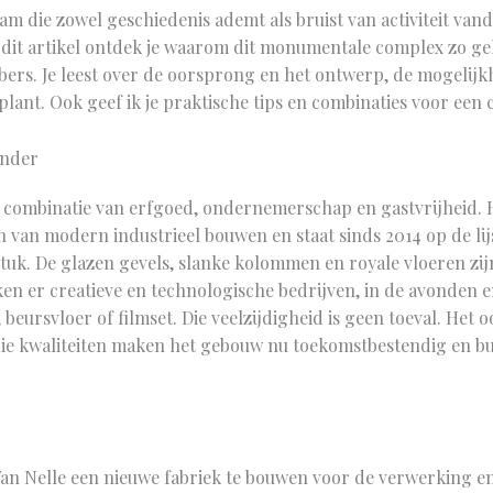
dam die zowel geschiedenis ademt als bruist van activiteit van
n dit artikel ontdek je waarom dit monumentale complex zo geli
ers. Je leest over de oorsprong en het ontwerp, de mogelijk
lant. Ook geef ik je praktische tips en combinaties voor een 
onder
e combinatie van erfgoed, ondernemerschap en gastvrijheid. H
n van modern industrieel bouwen en staat sinds 2014 op de 
stuk. De glazen gevels, slanke kolommen en royale vloeren zi
en er creatieve en technologische bedrijven, in de avonden
 beursvloer of filmset. Die veelzijdigheid is geen toeval. Het
s die kwaliteiten maken het gebouw nu toekomstbestendig en b
Van Nelle een nieuwe fabriek te bouwen voor de verwerking en