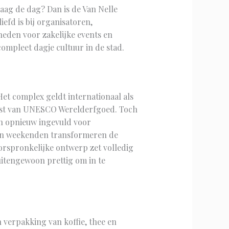
daag de dag? Dan is de Van Nelle
efd is bij organisatoren,
heden voor zakelijke events en
compleet dagje cultuur in de stad.
et complex geldt internationaal als
lijst van UNESCO Werelderfgoed. Toch
jn opnieuw ingevuld voor
 en weekenden transformeren de
 oorspronkelijke ontwerp zet volledig
uitengewoon prettig om in te
 verpakking van koffie, thee en