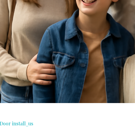
 Door
install_us