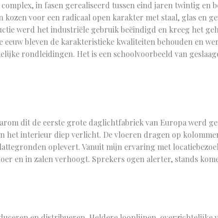
complex, in fasen gerealiseerd tussen eind jaren twintig en b
en kozen voor een radicaal open karakter met staal, glas en 
tie werd het industriële gebruik beëindigd en kreeg het ge
e eeuw bleven de karakteristieke kwaliteiten behouden en w
elijke rondleidingen. Het is een schoolvoorbeeld van gesla
arom dit de eerste grote daglichtfabriek van Europa werd g
on het interieur diep verlicht. De vloeren dragen op kolomm
lattegronden oplevert. Vanuit mijn ervaring met locatiebezo
oer en in zalen verhoogt. Sprekers ogen alerter, stands kom
duceren en distribueren. Heldere looplijnen, overzichtelijke