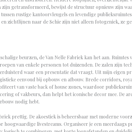
s zijn getransformeerd, bewijst de structuur opnieuw zijn wa
g tussen rustige kantoorvleugels en levendige publieksruimtes
 zichtlijnen naar de Schie zijn niet alleen fotogeniek, ze g
chalige beurzen, de Van Nelle Fabriek kan het aan. Ruimtes v
roepen van enkele personen tot duizenden. De zalen zijn tech
rduisterd waar een presentatie dat vraagt. Uit mijn eigen pr
gistieke eenvoud bij opbouw en afbouw. Brede corridors, roya
ofiteert van vaste back of house zones, waardoor publieksruim
ering of vakbeurs, dan helpt het iconische decor mee. De arc
orbouw nodig hebt.
briek prettig. De akoestiek is beheersbaar met moderne voor
oor hoogwaardige livestreams. Organiseer je een meerdaags 
ity logisch te combineren, met korte loopafstanden en duideli